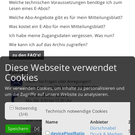
Welche technischen Voraussetzungen benötige ich zum
Lesen eines E-Abos?
Welche Abo-Angebote gibt es für mein Mitteilungsblatt?
Was kostet ein E-Abo für mein Mitteilungsblatt?
Ich habe meine Zugangsdaten vergessen. Was nun?
Wie kann ich auf das Archiv zugreifen?
zu den FAQ's!
Diese Webseite verwendet
Kontakt:
Cookies
Haben Sie Fragen oder Anregungen?
Hier geht‘s zum Online-Kontaktformular
Wir verwenden Cookies, um Inhalte zu personalisieren und
um die Zugriffe auf unsere Website zu analysieren.
Telefon 07245 / 92 70-0
Mo.-Do. 8.00 bis 12.30 Uhr
und 13.00 bis 17.00 Uhr
Notwendig
Technisch notwendige Cookies
(
3
/
4
)
Fr. 8.00 bis 12.30 Uhr
und 13.00 bis 16.30 Uhr
Name
Anbieter
Zw
Dürschnabel
Die Informationspflichten nach Art. 13 und Art. 14
Speichern
[x]
Spe
devicePixelRatio
DSGVO finden Sie hier.
Druck & Medien