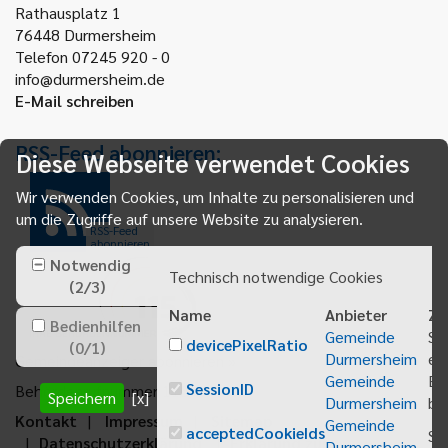
Rathausplatz 1
76448
Durmersheim
Telefon 07245 920 - 0
info@durmersheim.de
E-Mail schreiben
RSS-Feed abonnieren:
Diese Webseite verwendet Cookies
Wir verwenden Cookies, um Inhalte zu personalisieren und
um die Zugriffe auf unsere Website zu analysieren.
RSS-Feed
abonnieren
Notwendig
Technisch notwendige Cookies
(
2
/
3
)
Name
Anbieter
Zw
Bedienhilfen
Gemeinde
Sp
devicePixelRatio
(
0
/
1
)
Durmersheim
ei
Gemeindeanzeiger abonnieren
Gemeinde
Be
SessionID
Behördenrufnummer 115
Speichern
[x]
Durmersheim
bei
Kontakt
Impressum
Sitemap
Gemeinde
acceptedCookieIds
Sp
Datenschutzerklärung
Erklärung zur
Durmersheim