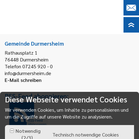
Gemeinde Durmersheim
Rathausplatz 1
76448
Durmersheim
Telefon 07245 920 - 0
info@durmersheim.de
E-Mail schreiben
RSS-Feed abonnieren:
Diese Webseite verwendet Cookies
Wir verwenden Cookies, um Inhalte zu personalisieren und
um die Zugriffe auf unsere Website zu analysieren.
RSS-Feed
abonnieren
Notwendig
Technisch notwendige Cookies
(
2
/
3
)