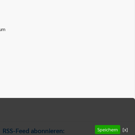
ium
Speichern
[x]
RSS-Feed abonnieren: