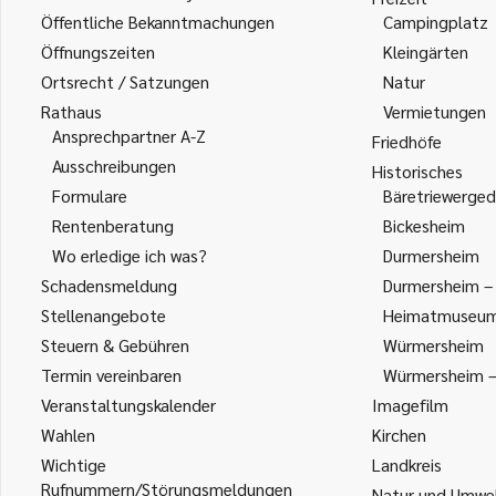
Öffentliche Bekanntmachungen
Campingplatz
Öffnungszeiten
Kleingärten
Ortsrecht / Satzungen
Natur
Rathaus
Vermietungen
Ansprechpartner A-Z
Friedhöfe
Ausschreibungen
Historisches
Formulare
Bäretriewerged
Rentenberatung
Bickesheim
Wo erledige ich was?
Durmersheim
Schadensmeldung
Durmersheim – 
Stellenangebote
Heimatmuseu
Steuern & Gebühren
Würmersheim
Termin vereinbaren
Würmersheim – 
Veranstaltungskalender
Imagefilm
Wahlen
Kirchen
Wichtige
Landkreis
Rufnummern/Störungsmeldungen
Natur und Umwe