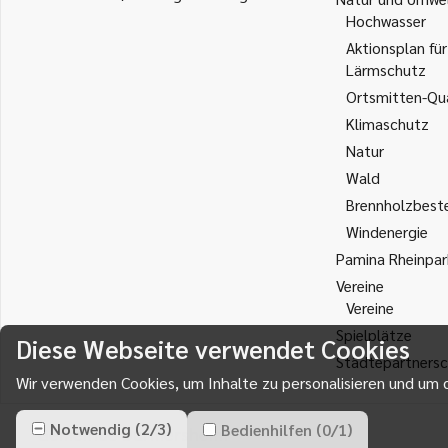
Hochwasser
Aktionsplan für
Lärmschutz
Ortsmitten-Qua
Klimaschutz
Natur
Wald
Brennholzbest
Windenergie
Pamina Rheinpar
Vereine
Vereine
Spielplätze
Diese Webseite verwendet Cookies
Städtepartnersc
Wir verwenden Cookies, um Inhalte zu personalisieren und um d
Notwendig
(
2
/
3
)
Bedienhilfen
(
0
/
1
)
Gemeinde Durmersheim