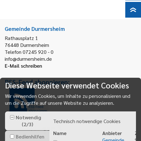
Gemeinde Durmersheim
Rathausplatz 1
76448
Durmersheim
Telefon 07245 920 - 0
info@durmersheim.de
E-Mail schreiben
RSS-Feed abonnieren:
Diese Webseite verwendet Cookies
Wir verwenden Cookies, um Inhalte zu personalisieren und
um die Zugriffe auf unsere Website zu analysieren.
RSS-Feed
abonnieren
Notwendig
Technisch notwendige Cookies
(
2
/
3
)
Name
Anbieter
Zw
Bedienhilfen
Gemeinde
Sp