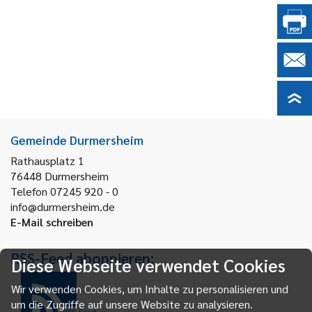
Gemeinde Durmersheim
Rathausplatz 1
76448
Durmersheim
Telefon 07245 920 - 0
info@durmersheim.de
E-Mail schreiben
RSS-Feed abonnieren:
Diese Webseite verwendet Cookies
Wir verwenden Cookies, um Inhalte zu personalisieren und
um die Zugriffe auf unsere Website zu analysieren.