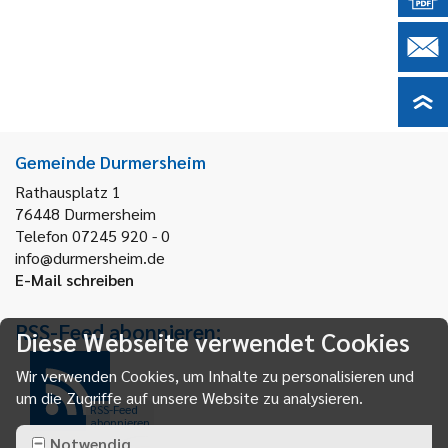
Gemeinde Durmersheim
Rathausplatz 1
76448
Durmersheim
Telefon 07245 920 - 0
info@durmersheim.de
E-Mail schreiben
RSS-Feed abonnieren:
Diese Webseite verwendet Cookies
Wir verwenden Cookies, um Inhalte zu personalisieren und
um die Zugriffe auf unsere Website zu analysieren.
RSS-Feed
abonnieren
Notwendig