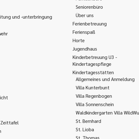
Seniorenbüro
Über uns
itung und -unterbringung
Ferienbetreuung
Ferienspaß
wehr
Horte
Jugendhaus
Kinderbetreuung U3 -
Kindertagespflege
Kindertagesstätten
Allgemeines und Anmeldung
Villa Kunterbunt
Villa Regenbogen
icht
Villa Sonnenschein
Waldkindergarten Villa WildW
St. Bernhard
Zeittafel
St. Lioba
m
St. Thomas