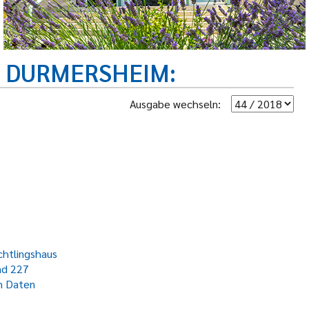
R DURMERSHEIM
Ausgabe wechseln:
chtlingshaus
nd 227
n Daten