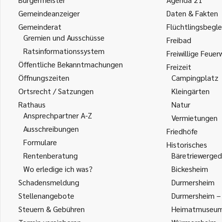
Gemeindeanzeiger
Daten & Fakten
Gemeinderat
Flüchtlingsbegle
Gremien und Ausschüsse
Freibad
Ratsinformationssystem
Freiwillige Feuer
Öffentliche Bekanntmachungen
Freizeit
Öffnungszeiten
Campingplatz
Ortsrecht / Satzungen
Kleingärten
Rathaus
Natur
Ansprechpartner A-Z
Vermietungen
Ausschreibungen
Friedhöfe
Formulare
Historisches
Rentenberatung
Bäretriewerged
Wo erledige ich was?
Bickesheim
Schadensmeldung
Durmersheim
Stellenangebote
Durmersheim – 
Steuern & Gebühren
Heimatmuseu