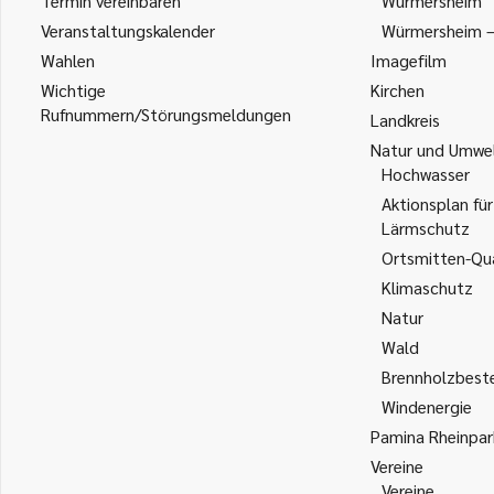
Termin vereinbaren
Würmersheim
Veranstaltungskalender
Würmersheim – 
Wahlen
Imagefilm
Wichtige
Kirchen
Rufnummern/Störungsmeldungen
Landkreis
Natur und Umwe
Hochwasser
Aktionsplan für
Lärmschutz
Ortsmitten-Qua
Klimaschutz
Natur
Wald
Brennholzbest
Windenergie
Pamina Rheinpar
Vereine
Vereine