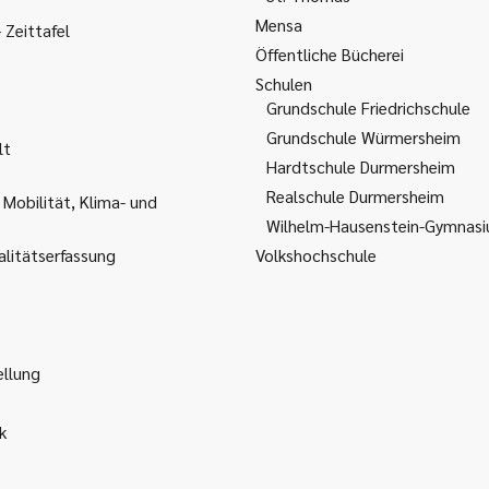
Mensa
Zeittafel
Öffentliche Bücherei
Schulen
Grundschule Friedrichschule
Grundschule Würmersheim
lt
Hardtschule Durmersheim
Realschule Durmersheim
 Mobilität, Klima- und
Wilhelm-Hausenstein-Gymnas
litätserfassung
Volkshochschule
ellung
k