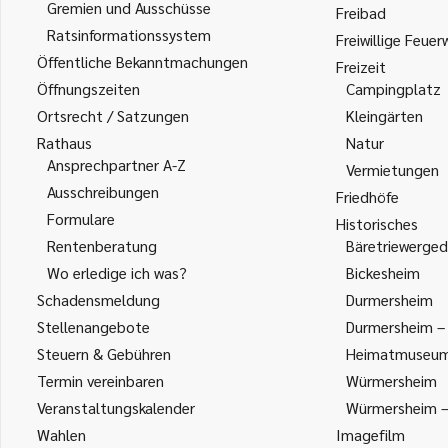
Gremien und Ausschüsse
Freibad
Ratsinformationssystem
Freiwillige Feuer
Öffentliche Bekanntmachungen
Freizeit
Öffnungszeiten
Campingplatz
Ortsrecht / Satzungen
Kleingärten
Rathaus
Natur
Ansprechpartner A-Z
Vermietungen
Ausschreibungen
Friedhöfe
Formulare
Historisches
Rentenberatung
Bäretriewerged
Wo erledige ich was?
Bickesheim
Schadensmeldung
Durmersheim
Stellenangebote
Durmersheim – 
Steuern & Gebühren
Heimatmuseu
Termin vereinbaren
Würmersheim
Veranstaltungskalender
Würmersheim – 
Wahlen
Imagefilm