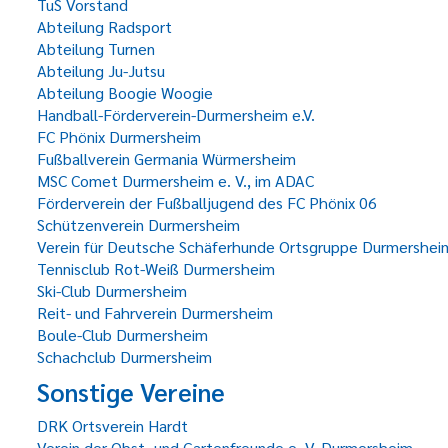
TuS Vorstand
Abteilung Radsport
Abteilung Turnen
Abteilung Ju-Jutsu
Abteilung Boogie Woogie
Handball-Förderverein-Durmersheim e.V.
FC Phönix Durmersheim
Fußballverein Germania Würmersheim
MSC Comet Durmersheim e. V., im ADAC
Förderverein der Fußballjugend des FC Phönix 06
Schützenverein Durmersheim
Verein für Deutsche Schäferhunde Ortsgruppe Durmershei
Tennisclub Rot-Weiß Durmersheim
Ski-Club Durmersheim
Reit- und Fahrverein Durmersheim
Boule-Club Durmersheim
Schachclub Durmersheim
Sonstige Vereine
DRK Ortsverein Hardt
Verein der Obst- und Gartenfreunde e. V. Durmersheim