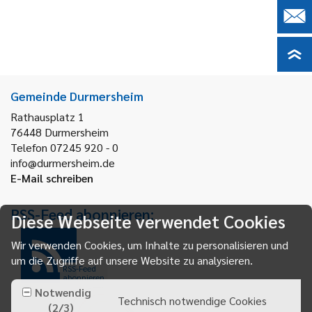
Gemeinde Durmersheim
Rathausplatz 1
76448
Durmersheim
Telefon 07245 920 - 0
info@durmersheim.de
E-Mail schreiben
RSS-Feed abonnieren:
Diese Webseite verwendet Cookies
Wir verwenden Cookies, um Inhalte zu personalisieren und
um die Zugriffe auf unsere Website zu analysieren.
RSS-Feed
abonnieren
Notwendig
Technisch notwendige Cookies
(
2
/
3
)