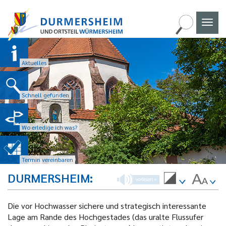
Naviga
umscha
Aktuelles
Schnell gefunden
Wo erledige ich was?
Termin vereinbaren
DURMERSHEIM
Die vor Hochwasser sichere und strategisch interessante
Lage am Rande des Hochgestades (das uralte Flussufer