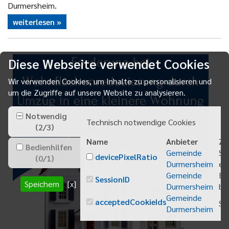
Durmersheim.
weiterlesen
Diese Webseite verwendet Cookies
Wir verwenden Cookies, um Inhalte zu personalisieren und
um die Zugriffe auf unsere Website zu analysieren.
Notwendig
Technisch notwendige Cookies
(
2
/
3
)
Name
Anbieter
Zw
Bedienhilfen
Gemeinde
Sp
devicePixelRatio
(
0
/
1
)
Durmersheim
ei
Gemeinde
Be
SessionID
Speichern
[x]
Durmersheim
bei
Gemeinde
acceptedCookieIds
Sp
Durmersheim