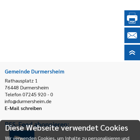
Gemeinde Durmersheim
Rathausplatz 1
76448
Durmersheim
Telefon 07245 920 - 0
info@durmersheim.de
E-Mail schreiben
RSS-Feed abonnieren:
Diese Webseite verwendet Cookies
Wir verwenden Cookies, um Inhalte zu personalisieren und