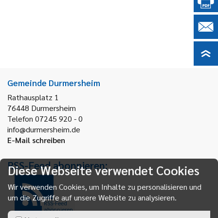
Gemeinde Durmersheim
Rathausplatz 1
76448
Durmersheim
Telefon 07245 920 - 0
info@durmersheim.de
E-Mail schreiben
RSS-Feed abonnieren:
Diese Webseite verwendet Cookies
Wir verwenden Cookies, um Inhalte zu personalisieren und
um die Zugriffe auf unsere Website zu analysieren.
RSS-Feed
abonnieren