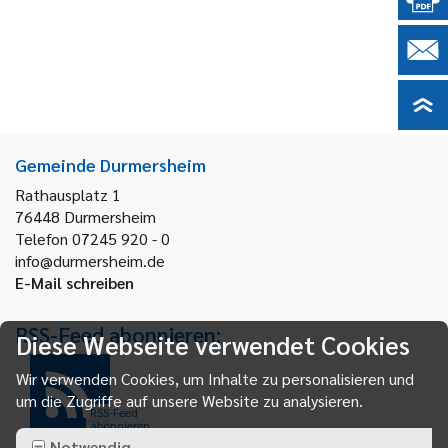
Gemeinde Durmersheim
Rathausplatz 1
76448
Durmersheim
Telefon 07245 920 - 0
info@durmersheim.de
E-Mail schreiben
RSS-Feed abonnieren:
Diese Webseite verwendet Cookies
Wir verwenden Cookies, um Inhalte zu personalisieren und
um die Zugriffe auf unsere Website zu analysieren.
RSS-Feed
abonnieren
Notwendig