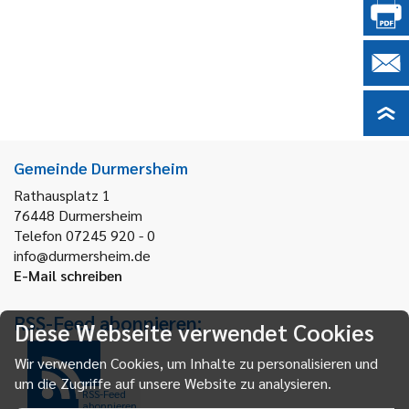
Gemeinde Durmersheim
Rathausplatz 1
76448
Durmersheim
Telefon 07245 920 - 0
info@durmersheim.de
E-Mail schreiben
RSS-Feed abonnieren:
Diese Webseite verwendet Cookies
Wir verwenden Cookies, um Inhalte zu personalisieren und
um die Zugriffe auf unsere Website zu analysieren.
RSS-Feed
abonnieren